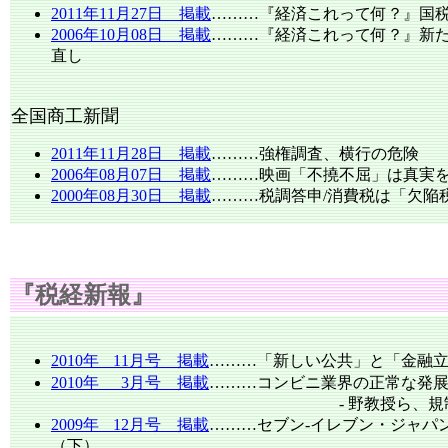
2011年11月27日 掲載
………『経済これって何？』国税
2006年10月08日 掲載
………『経済これって何？』新た
直し
全国商工新聞
2011年11月28日 掲載
………強権調査、横行の危険
2006年08月07日 掲載
………映画「不撓不屈」は真実
2000年08月30日 掲載
………税調答申/消費税は「欠陥
『税経新報』
2010年
11月号 掲載
………「新しい公共」と「金融
2010年
3月号 掲載
………コンビニ業界の正常な発
- 野教授ら、規制法要綱を
2009年
12月号 掲載
………セブン-イレブン・ジャパ
（下）