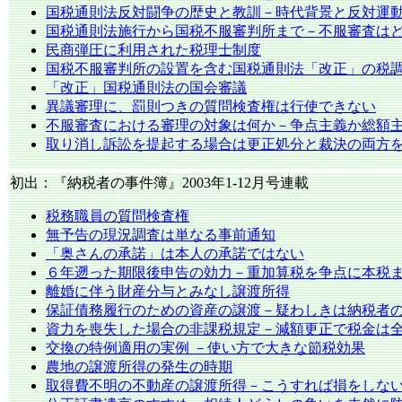
国税通則法反対闘争の歴史と教訓－時代背景と反対運
国税通則法施行から国税不服審判所まで－不服審査は
民商弾圧に利用された税理士制度
国税不服審判所の設置を含む国税通則法「改正」の税
「改正」国税通則法の国会審議
異議審理に、罰則つきの質問検査権は行使できない
不服審査における審理の対象は何か－争点主義か総額
取り消し訴訟を提起する場合は更正処分と裁決の両方
初出：『納税者の事件簿』2003年1-12月号連載
税務職員の質問検査権
無予告の現況調査は単なる事前通知
「奥さんの承諾」は本人の承諾ではない
６年遡った期限後申告の効力－重加算税を争点に本税
離婚に伴う財産分与とみなし譲渡所得
保証債務履行のための資産の譲渡－疑わしきは納税者
資力を喪失した場合の非課税規定－減額更正で税金は
交換の特例適用の実例 －使い方で大きな節税効果
農地の譲渡所得の発生の時期
取得費不明の不動産の譲渡所得－こうすれば損をしな