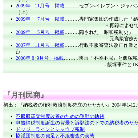
2009年
11月号 掲載
………セブン-イレブン・ジャパ
（上）
2009年
7月号 掲載
………専門家集団の作成した「
－再録によせて、起草者の
2009年
5月号 掲載
………隠された「昭和税制史」
－元高級官僚が明かす「税
2007年
11月号 掲載
………行政不服審査法改正作業
点
2006年 8･9月号 掲載
………映画『不撓不屈』と飯塚税
- 飯塚事件とTKC全国会に
『月刊民商』
初出：『納税者の権利救済制度確立のたたかい』2004年1-12
不服服審査制度改善のための運動の軌跡
申告納税制度誕生の背景と訴願法の下での納税者のた
ドッジ・ラインとシャウプ税制
協議団制度の発足と不服審査の実態