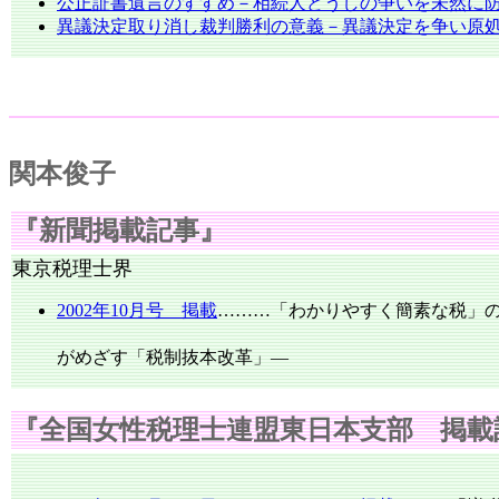
公正証書遺言のすすめ－相続人どうしの争いを未然に
異議決定取り消し裁判勝利の意義－異議決定を争い原
関本俊子
『新聞掲載記事』
東京税理士界
2002年10月号 掲載
………「わかりやすく簡素な税」
―政
がめざす「税制抜本改革」―
『全国女性税理士連盟東日本支部 掲