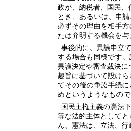
政が、納税者、国民、
とき、あるいは、申請
必ずその理由を相手方
たは弁明する機会を与
事後的に、異議申立
する場合も同様です。
異議決定や審査裁決に
趣旨に基づいて設けら
てその後の争訟手続に
めというようなもので
国民主権主義の憲法
等な法的主体としてと
ん。憲法は、立法、行