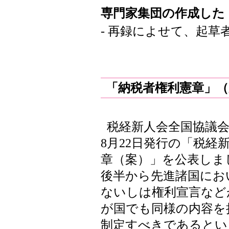
専門家集団の作成した
- 再録によせて、起草者
「納税者権利憲章」
税経新人会全国協議会
8月22日発行の「税経
章（案）」を公表しまし
後半から先進諸国にお
ないしは権利宣言など
が国でも同様の内容を
制定すべきであるとい