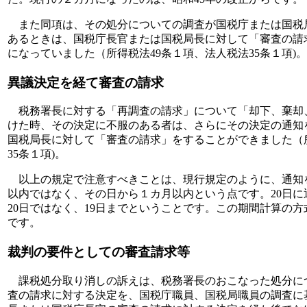
また同項は、その処分についての調査が国税庁または国税
あるときは、国税庁長官または国税局長に対して「審査の請
になっていました（所得税法49条１項、法人税法35条１項)。
異議決定を経て審査の請求
税務署長に対する「再調査の請求」について「却下、棄却
けた時、その決定に不服のある者は、さらにその決定の通知
国税局長に対して「審査の請求」をすることができました（
35条１項)。
以上の規定で注意すべきことは、現行規定のように、通知
以内ではなく、その日から１カ月以内という点です。20日
20日ではなく、19日までということです。この期間計算の
です。
裁判の要件としての審査請求等
課税処分取り消しの訴えは、税務署長のおこなった処分に
査の請求に対する決定を、国税庁職員、国税局職員の調査に