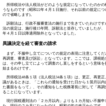
所得税法や法人税法がどのような規定になっていたのかの
うなものです（昭和22年４月１日施行、それ以前の規定に
ので省略します)。
訴願法は、行政不服審査法の施行まで生きていたわけです
法の規定は、施行後15年間、訴願法と並存していましたが、
年４月１日以降適用除外となっていました。
異議決定を経て審査の請求
まず、不服申し立てについての規定の表現に注意してくだ
再調査、審査及び訴訟」となっています。ここでは、課税処
は、その申し立てによって調査のし直しをするという意味を
始まるわけです。
所得税法48条１項（法人税法34条１項）は、更正、再更
議があるときは、「これらの通知を受けた日から１箇月以内
た書面をもって」、その通知をした税務署長に対して「再調
ることになっています。
現行国税通則法の「２カ月以内」よりも１カ月短い不服申
た。現行の２カ月になったのは、昭和45年の改正からです。