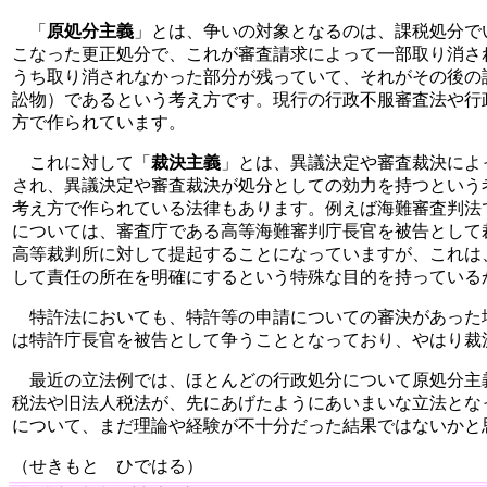
「
原処分主義
」とは、争いの対象となるのは、課税処分で
こなった更正処分で、これが審査請求によって一部取り消さ
うち取り消されなかった部分が残っていて、それがその後の
訟物）であるという考え方です。現行の行政不服審査法や行
方で作られています。
これに対して「
裁決主義
」とは、異議決定や審査裁決によ
され、異議決定や審査裁決が処分としての効力を持つという
考え方で作られている法律もあります。例えば海難審査判法
については、審査庁である高等海難審判庁長官を被告として
高等裁判所に対して提起することになっていますが、これは
して責任の所在を明確にするという特殊な目的を持っている
特許法においても、特許等の申請についての審決があった
は特許庁長官を被告として争うこととなっており、やはり裁
最近の立法例では、ほとんどの行政処分について原処分主
税法や旧法人税法が、先にあげたようにあいまいな立法とな
について、まだ理論や経験が不十分だった結果ではないかと
（せきもと ひではる）