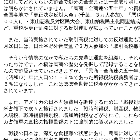
に対してどれくらいの割合で処分の全部または一部取り消し
は明らかにされていません。『民商・全商連の五十年』の資
全国各地で「更正決定反対大会」(千葉、３万人参加)、「悪
００人)、・東山悪税反対区民大会、東山納税民主化同盟結成
ど、重税や更正乱発に対する反対運動が広まっていたことが
また、当時実施されていた取引高税に対しての反対運動も強
月26日には、日比谷野外音楽堂で２万人参加の「取引高税
そういう情勢のなかで私たちの先輩は運動を組織し、それ
ったわけです。本稿は民商の歴史を発掘して記録することを
んので割愛させていただきますが、『民商・全商連の五十年
（昭和12）年に人口の１・６％であった所得税納税義務者は、4
６％になりました。これはほぼ全世帯に税金がかかってきた
されています。
また、アメリカの日本占領費用を調達するために「戦後処
米占領下で次々と施行されました。戦時利得税、財産税、物
入場税、戦時補償特別税、増加所得税などがそれで、これら
カ占領軍の直接の指揮監督の下に強制的に徴収されました。
戦後の日本は、深刻な食糧難の状態にあり、農民に対して
米・麦などの強制供出を要求し、それに応じない農民に対し