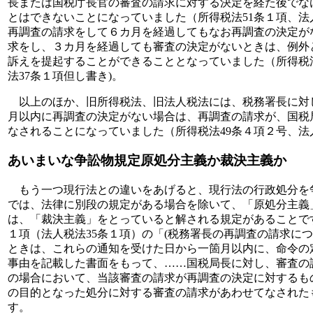
長または国税庁長官の審査の請求に対する決定を経た後でな
とはできないことになっていました（所得税法51条１項、法人
再調査の請求をして６カ月を経過してもなお再調査の決定が
求をし、３カ月を経過しても審査の決定がないときは、例外
訴えを提起することができることとなっていました（所得税
法37条１項但し書き)。
以上のほか、旧所得税法、旧法人税法には、税務署長に対
月以内に再調査の決定がない場合は、再調査の請求が、国税
なされることになっていました（所得税法49条４項２号、法人
あいまいな争訟物規定原処分主義か裁決主義か
もう一つ現行法との違いをあげると、現行法の行政処分を
では、法律に別段の規定がある場合を除いて、「原処分主義
は、「裁決主義」をとっていると解される規定があることで
１項（法人税法35条１項）の「(税務署長の再調査の請求に
ときは、これらの通知を受けた日から一箇月以内に、命令の
事由を記載した書面をもって、……国税局長に対し、審査の
の場合において、当該審査の請求が再調査の決定に対するも
の目的となった処分に対する審査の請求があわせてなされた
す。