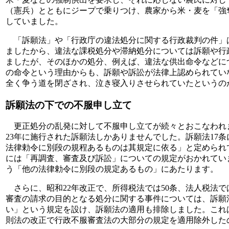
（憲兵）とともにジープで乗りつけ、農家から米・麦を「強
していました。
「訴願法」や「行政庁の違法処分に関する行政裁判の件」
ましたから、違法な課税処分や滞納処分については訴願や行
ましたが、そのほかの処分、例えば、違法な供出命令などに
の命令という理由からも、訴願や訴訟が法律上認められてい
全く争う道を閉ざされ、泣き寝入りさせられていたというの
訴願法の下での不服申し立て
更正処分の乱発に対して不服申し立てが続々とおこなわれ
23年に施行された訴願法しかありませんでした。訴願法17
法律勅令に別段の規程あるものは其規定に依る」と定められ
には「再調査、審査及び訴訟」についての規定がおかれてい
う「他の法律勅令に別段の規定あるもの」にあたります。
さらに、昭和22年改正で、所得税法では50条、法人税法で
審査の請求の目的となる処分に関する事件については、訴願
い」という規定を設け、訴願法の適用も排除しました。これ
則法の改正で行政不服審査法の大部分の規定を適用除外した