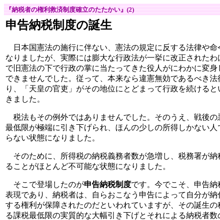
『納税者の権利救済制度確立のたたかい』(2)
申告納税制度の誕生
日本国憲法の施行に伴ない、憲法の規定に反する法律や命
なりましたが、実際には膨大な行政法が一挙に改正されたわ
で旧憲法の下で行政の掌に当たってきた役人がにわかに変身
できませんでした。従って、本来なら違憲無効であるべき法
り、「天皇の官吏」がその地位にとどまって行政を続けると
きました。
税法もその例外ではありませんでした。そのうえ、戦後の
最低限が極端に引き下げられ、ほんの少しの所得しかない人
らない状態になりました。
そのために、所得税の納税義務者数が急増し、税務署が納
ることがほとんど不可能な状態になりました。
そこで登場したのが
申告納税制度
です。今でこそ、申告納
表現であり、納税者は、自らおこなう申告によって自分が納
する権利が保障されたのだといわれていますが、その誕生の
る課税最低限の実質的な大幅引き下げとそれによる納税者数