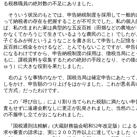
る税務職員の絶対数の不足にありました。
そういう状況のもとでは、申告納税制度を採用して一般的
って納税者の存在を把握することが不可欠でした。私の個人
ば、私の生まれた家は典型的な五反百姓（田畑などの農地が
かなくてかろうじて生きているような農民のこと）でしたが
子ぐるみが何というようなことを書き出して申告した記憶を
反百姓に税金をかけるなど、とんでもないことですが、申告
になるわけですから、申告納税制度の採用は、徴税当局にと
もに、課税資料を収集するための絶好の手段となり、その後
ゅう）に大きな役割を果たしました。
右のような事情のなかで、国税当局は確定申告にあたって
しをかけ、申告額のつり上げをはかりました。これが悪名高
て方式」だったわけです。
この「呼び出し」により割り当てられた税額に満たない申
査もせずに遠慮会釈なしに更正が乱発されました。当然のこ
の不服申し立てがおこなわれました。
『国税通則法精解』(大蔵財務協会昭和52年改定版）による
求や審査の請求は、実に２００万件以上に達していました（