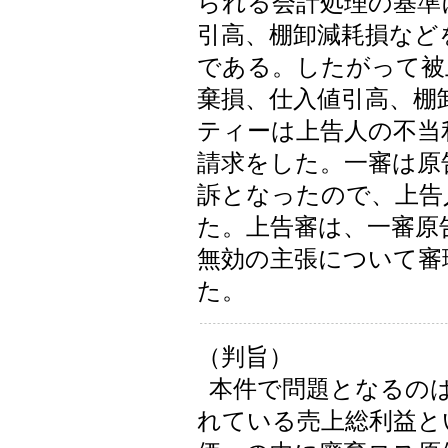
られる会計処理の基準
引高、棚卸減耗損など
である。したがって被
棄損、仕入値引高、棚
ティーは上告人の不当
請求をした。一審は原
訴となったので、上告
た。上告審は、一審原
無効の主張について審
た。
（判旨）
本件で問題となるの
れている売上総利益と