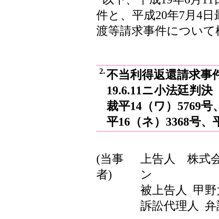
件と、平成20年7月4
渡等請求事件について
2.
不当利得返還請求事件
19.6.11ニ小法廷判
裁平14（ワ）5769号
平16（ネ）3368号、平
(当事
上告人
株式
者)
ン
被上告人
甲野
訴訟代理人
弁