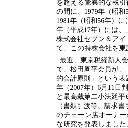
を超える驚異的な税引
の間に、1979年（昭
1981年（昭和56年）
年（平成17年）には
株式会社セブン＆アイ
て、この持株会社を東
最近、東京税経新人
で、松田周平会員が、
的会計原則」という表
年（2007年）6月11
と最高裁第二小法廷平成2
（書類引渡等、請求書
のチェーン店オーナー
な研究を発表しました