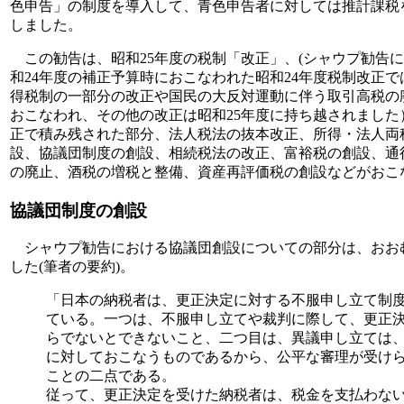
色申告」の制度を導入して、青色申告者に対しては推計課税
しました。
この勧告は、昭和25年度の税制「改正」、(シャウプ勧告
和24年度の補正予算時におこなわれた昭和24年度税制改正
得税制の一部分の改正や国民の大反対運動に伴う取引高税の
おこなわれ、その他の改正は昭和25年度に持ち越されました
正で積み残された部分、法人税法の抜本改正、所得・法人両
設、協議団制度の創設、相続税法の改正、富裕税の創設、通
の廃止、酒税の増税と整備、資産再評価税の創設などがおこ
協議団制度の創設
シャウプ勧告における協議団創設についての部分は、おお
した(筆者の要約)。
「日本の納税者は、更正決定に対する不服申し立て制
ている。一つは、不服申し立てや裁判に際して、更正
らでないとできないこと、二つ目は、異議申し立ては
に対しておこなうものであるから、公平な審理が受け
ことの二点である。
従って、更正決定を受けた納税者は、税金を支払わな