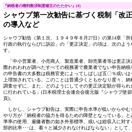
『納税者の権利救済制度確立のたたかい』(4)
シャウプ第一次勧告に基づく税制「改正
の導入など
シャウプ勧告（第１次、１９４９年８月27日）の第14章「
行政の執行ならびに訴訟」の「更正決定」の項は、次のよう
す。
「中小営業者、小売商人、製造業者、卸売業者等は更正決
際われわれが調べたすべての税務署で農業者でない申告納税
の申告書の大多数は税務官吏によってしばしば五〇％或いは
上増加されている。このことは普通少くともかなり度々、納
調査せずに、また、どのようにしてその更正決定額が得られ
に行われている」(日本税理士会連合会復元版『シャウプ使
頁)。
しかし、シャウプ勧告は、実際に申告水準が低いからやむ
やり方が「納税者の協力を得るための障壁となっている」と
準率の使用、雇傭者数の如き外形標準、或いは総収入に対す
部的比率･･･は、着々と減少されなければならない」として