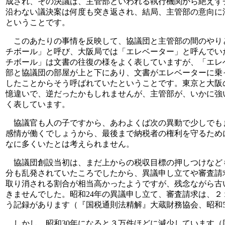
成され、その決議は、主管部といわれる執行機関から絶えず
沿わない議決案は何度も突き返され、結局、主管部の意向に
ということです。
このあたりの事情を反映して、協議団と主管部の間のやり
チボール」と呼び、大阪局では「エレベーター」と呼んでい
チボール」は文書の往復の様をよく表していますが、「エレ
部と協議団の部屋が上と下にあり、文書がエレベーターに乗
したことからそう呼ばれていたということです。東京と大阪
憶違いで、逆だったかもしれませんが、主管部が、いかに強
く表しています。
協議官も人の子ですから、あわよくば次の異動で少しでも
感情が働くでしょうから、最後まで納税者の権利を守るため
なに多くいたとは考えられません。
協議団創設当初は、まだ上からの税収目標の押しつけなど
分も乱発されていたころでしたから、異議申し立てや審査請
取り消される割合が相当高かったようですが、残念ながら古
きませんでした。昭和24年の異議申し立て、審査請求は、
う記録があります（『国税通則法精解』大蔵財務協会、昭和5
しかし、昭和30年になると３万件ほどに減少しています（