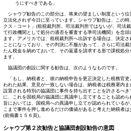
うにすべきである」
シャウプ勧告のこの部分は、将来の望ましい制度という位
立法化されず今日に至っています。シャウプ勧告は、この時
クス・コート」(租税裁判所。司法裁判所ではないが、司法
て行政機関として処分の適否を審査する準司法機関）を念頭
ます。アメリカでは、租税裁判所へ出訴する場合は、決定さ
ことになっており、その判決に不服があって、さらに司法裁
たん税金を納めておいて、その返還を請求する形で課税処分
ます。
協議団の創設に関する勧告は、次のようなものです。
「もし、納税者と、彼の納税申告を更正決定した税務官吏
われた結果、意見が一致しない場合は、納税者は税務署内ま
設置される特別の協議団に事件を持ち出すことを許さるべき
に、これを国税局の協議団に異議申し立てすることも認めら
旨においては、国税局への異議申し立てが認められているが
こまで事件を押し進めるだけの価値があると考えた納税者は
(前掲書１５６頁)。
シャウプ第２次勧告と協議団創設勧告の意図