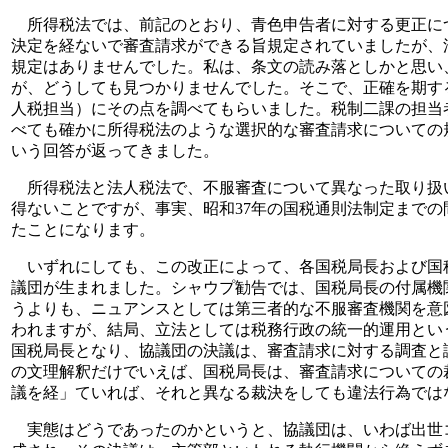
所得税法では、前記のとおり、青色申告者に対する更正に
決定を経ないで審査請求ができる旨規定されていましたが、
規定はありませんでした。私は、条文の読み落としかと思い
が、どうしても見つかりませんでした。そこで、正確を期す
人税担当）にその点を調べてもらいました。税制二課の担当
べても確かに所得税法のような選択的な審査請求についての
いう回答が返ってきました。
所得税法と法人税法で、不服審査について異なった取り扱
得ないことですが、事実、昭和37年の国税通則法制定まで
たことになります。
いずれにしても、この改正によって、各国税局長および国
議団が生まれました。シャウプ勧告では、国税局長の付属機
うよりも、ニュアンスとしては第三者的な不服審査機関を意
われますが、結局、立法としては税務行政の統一的運用とい
国税局長となり、協議団の決議は、審査請求に対する調査と
の文理解釈だけでいえば、国税局長は、審査請求についての
議を経」ていれば、それと異なる裁決をしても違法行為では
実態はどうであったのかというと、協議団は、いわば出世