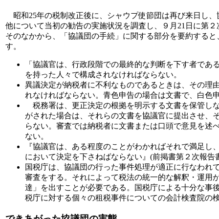
昭和25年の税制改正後に、シャウプ使節団は再び来日し、
他について当初の勧告の実施状況を調査し、９月21日に第
そのなかから、「協議団の手続」に関する部分を要約すると
す。
「協議官は、行政段階での最終的な判断を下す者であ
を持った人々で構成されなければならない。
異議決定が納税者に不利なものであるときは、その理
れなければならない。青色申告の場合は文書で、白色
税務署は、更正決定の根拠を明示する文書を保管しな
がされた場合は、それらの文書を協議官に提出させ、
らない。審査では納税者に文書または口頭で意見を述
ない。
『協議官は、ある程度のことがわかればそれで満足し
において決定を下さねばならない』(前掲書第２次報告書
国税庁は、協議団の行った事件処理が適正に行なわれ
審査をする。それによって税法の統一的な解釈・運用
達」を出すことが必要である。国税庁による十分な事
税庁に対する個々の租税事件についての会計検査院の
できあがった協議団の実態