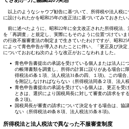
以上のようなシャウプ勧告に基づいて、所得税や法人税に
に設けられたかを昭和25年の改正法に基づいてみておきたい
前に述べたように、昭和22年に全文改正された所得税法、
を「再調査」と規定し、実際にもそのように位置づけていま
の行政不服審査法の制定まで生きていたわけですが、昭和2
によって青色申告が導入されたことに伴い、「更正及び決定
についておおむね次のような改正がおこなわれました。
青色申告書提出の承認を受けている個人または法人に
の帳簿書類を調査し、所得の計算に誤りがある場合に
得税法45条１項、法人税法31条の四、１項)。この場
を附記しなければならない（所得税法同条２項、法人税法
青色申告書提出の承認を受けている個人は、更正を受
ときは、選択により国税局長に対して審査の請求をする
条２項)。
国税局長が審査の請求について決定をする場合は、協
ない（所得税法49条８項、法人税法35条８項)。
所得税法と法人税法で異なった不服審査制度