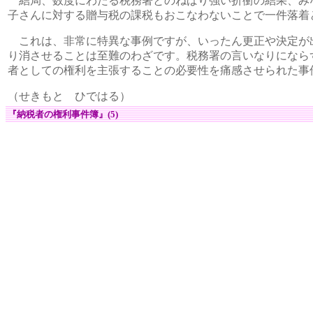
結局、数度にわたる税務署とのねばり強い折衝の結果、み
子さんに対する贈与税の課税もおこなわないことで一件落着
これは、非常に特異な事例ですが、いったん更正や決定が
り消させることは至難のわざです。税務署の言いなりになら
者としての権利を主張することの必要性を痛感させられた事
（せきもと ひではる）
『納税者の権利事件簿』(5)