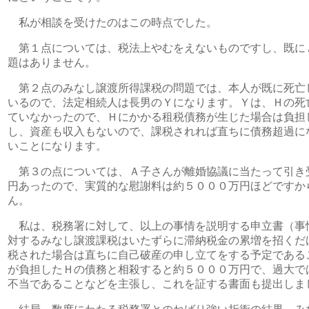
私が相談を受けたのはこの時点でした。
第１点については、税法上やむをえないものですし、既に
題はありません。
第２点のみなし譲渡所得課税の問題では、本人が既に死亡
いるので、法定相続人は長男のＹになります。Ｙは、Ｈの死
ていなかったので、Ｈにかかる租税債務が生じた場合は負担
し、資産も収入もないので、課税されれば直ちに債務超過に
いことになります。
第３の点については、Ａ子さんが離婚協議に当たって引き
円あったので、実質的な慰謝料は約５０００万円ほどですか
ん。
私は、税務署に対して、以上の事情を説明する申立書（事
対するみなし譲渡課税はいたずらに滞納税金の累増を招くだ
税された場合は直ちに自己破産の申し立てをする予定である
が負担したＨの債務と相殺すると約５０００万円で、過大で
不当であることなどを主張し、これを証する書面も提出しま