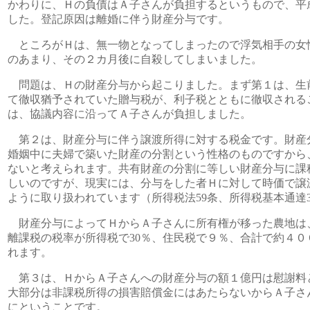
かわりに、Ｈの負債はＡ子さんが負担するというもので、平
した。登記原因は離婚に伴う財産分与です。
ところがＨは、無一物となってしまったので浮気相手の女
のあまり、その２カ月後に自殺してしまいました。
問題は、Ｈの財産分与から起こりました。まず第１は、生
て徹収猶予されていた贈与税が、利子税とともに徹収される
は、協議内容に沿ってＡ子さんが負担しました。
第２は、財産分与に伴う譲渡所得に対する税金です。財産
婚姻中に夫婦で築いた財産の分割という性格のものですから
ないと考えられます。共有財産の分割に等しい財産分与に課
しいのですが、現実には、分与をした者Ｈに対して時価で譲
ように取り扱われています（所得税法59条、所得税基本通達3
財産分与によってＨからＡ子さんに所有権が移った農地は
離課税の税率が所得税で30％、住民税で９％、合計で約４
れます。
第３は、ＨからＡ子さんへの財産分与の額１億円は慰謝料
大部分は非課税所得の損害賠償金にはあたらないからＡ子さ
にということです。