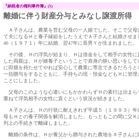
『納税者の権利事件簿』(5)
離婚に伴う財産分与とみなし譲渡所得
Ａ子さんは、農業を営む父母の一人娘でした。そこで父母
て夫になるＨと養子縁組をしたうえでＡ子さんと結婚させま
46（１９７１）年に結婚、翌47年に長男Ｙが生まれました。
その後、Ｈの浮気が始まり、Ｈは借金をして相手の女性に
した両親は、Ｈが婿養子ということで肩身の狭い思いをして
に田畑を持たせてやれば安心して農業に専念できるだろうと
一括贈与をするとともに、手持ちの現・預金などもＨに管理
ことにしました。
父母のこのような心遣いにもかかわらずＨの素行は治まら
重ねて浮気相手の女性に貢ぐという状況が続きました。
Ａ子さんは、Ｈの行状に耐えきれず平成５（１９９３）年
母もＨとの養子関係を解消しました。もっともこの間に父Ｋ
判上の手続きで離縁しました。
離婚の条件は、Ｈが養父から贈与された農地をＡ子さんに