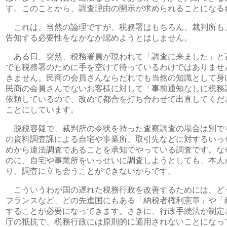
す。このことから、調査理由の開示が求められることになる
これは、当然の論理ですが、税務署はもちろん、裁判所も
告知する必要性をなかなか認めようとはしません。
ある日、突然、税務署員が現われて「調査に来ました」と
でも税務署のために手を空けて待っているわけではありませ
きません。民商の会員さんならだれでも当然の知識として身
民商の会員さんでないお客様に対して「事前通知なしに税務
依頼しているので、改めて都合を打ち合わせて出直してくだ
ことにしています。
脱税容疑で、裁判所の令状を持った査察調査の場合は別で
の資料調査課による自宅や事業所、取引先などに対するいっ
めから違法調査であることを承知でやっている調査です。な
のに、自宅や事業所をいっせいに調査しようとしても、本人
り、調査に立ち会うことができないからです。
こういうわが国の遅れた税務行政を改善するためには、ど
フランスなど、どの先進国にもある「納税者権利憲章」や「
することが必要になってきます。さきに、行政手続法が制定
庁の抵抗で、税務行政には原則的に適用されないことになっ