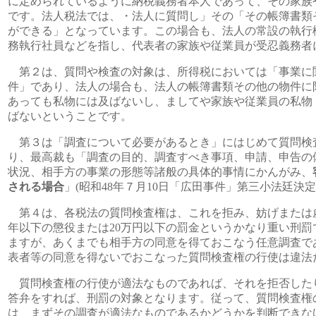
に定められているように納税義務者本人であって、その家族
です。法人税法では、・法人に質問し」その「その帳簿書類
ができる」となっています。この場合も、法人の常設の執行
務執行社員などを指し、代表者の家族や従業員が受忍義務者
第２は、質問や検査の対象は、所得税においては「事業に
件」であり、法人の場合も、法人の帳簿書類その他の物件に
あっても私物には及ばないし、ましてや家族や従業員の私物
ばないということです。
第３は「調査について必要があるとき」にはじめて質問検
り、最高裁も「調査の目的、調査すべき事項、申請、申告の
状況、相手方の事業の形態等諸般の具体的事情にかんがみ、
される場合
」(昭和48年７月10日「広田事件」第三小法廷決
第４は、各税法の質問検査権は、これを拒み、妨げまたは
年以下の懲役または20万円以下の罰金というかなり重い刑
ますが、あくまでも相手方の同意を得ておこなう任意調査で
表者等の同意を得ないでおこなった質問検査権の行使は違法
質問検査権の行使が適法なものであれば、それを拒否した
答弁をすれば、刑罰の対象となります。従って、質問検査権
は、まずその調査が適法なものであるかどうかを判断できな