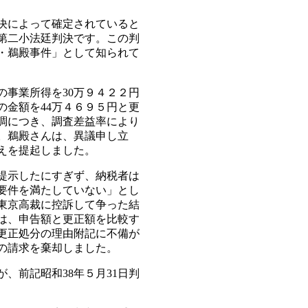
決によって確定されていると
裁第二小法廷判決です。この判
・鵜殿事件」として知られて
の事業所得を30万９４２２円
の金額を44万４６９５円と更
調につき、調査差益率により
。鵜殿さんは、異議申し立
えを提起しました。
提示したにすぎず、納税者は
要件を満たしていない」とし
東京高裁に控訴して争った結
は、申告額と更正額を比較す
更正処分の理由附記に不備が
の請求を棄却しました。
、前記昭和38年５月31日判