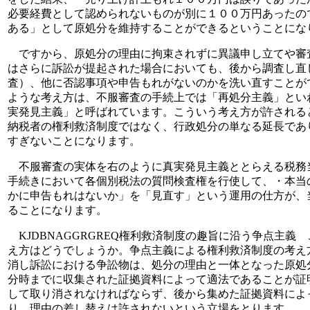
必要経費として認められないものが別に１００万円あったの
ある」として原処分を維持することができるということにな
ですから、原処分の理由に拘束されずに異議申し立てや審
はさらに訴訟が提起された場合においても、後から調査し直
査）、他に否認事項や申告もれがないのかを洗い直すことが
ような考え方は、不服審査の手続上では「再処分主義」とい
実発見主義」と呼ばれています。こういう考え方が許される
納税者の権利救済制度ではなく、行政処分の単なる延長であ
すぎないことになります。
不服審査の実体を右のように真実発見主義ととらえる税務
手続きにおいて各個別税法の質問検査権を行使して、・本当
かに申告もれはないか」を「見直す」という運用の仕方が、
ることになります。
KJDBNAGGRGREQ権利救済制度の趣旨に沿う争点主義
え方はどうでしょうか。争点主義による権利救済制度の考え
消し訴訟における争訟物は、処分の理由と一体となった原処
分時までに収集された証拠資料によって適法であることが証
して取り消されなければならず、後から集めた証拠資料によ
り、理由の差し替えは許されないという立場をとります。