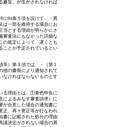
る趣旨」が生かされなければ
特に84条５項を設けて、・異
又は一部を維持する場合にお
正当とする理由が明らかにさ
服審査法にもなかった詳細な
この規定によって、遅くとも
ることが予定されているとい
項等）第３項では、・（第１
の他の書面により通知されて
いなければならないものとす
いる理由とは、①青色申告に
合意によるみなす審査請求）に
者が合意した場合の通知書に
更正、再々更正等が行なわれ
知書に記載された処分の理由
も異議決定がされない場合の異