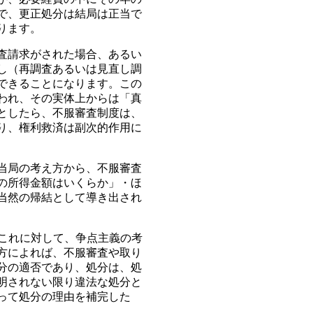
で、更正処分は結局は正当で
ります。
査請求がされた場合、あるい
し（再調査あるいは見直し調
できることになります。この
われ、その実体上からは「真
としたら、不服審査制度は、
り、権利救済は副次的作用に
当局の考え方から、不服審査
の所得金額はいくらか」・ほ
当然の帰結として導き出され
 これに対して、争点主義の考
方によれば、不服審査や取り
分の適否であり、処分は、処
明されない限り違法な処分と
って処分の理由を補完した