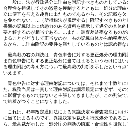
一般に、法が行政処分に理由を附記すべきものとしている
合理性を担保してその恣意を抑制するとともに、処分の理由
立に便宜を与える趣旨に出たものであるから、その記載を欠
を免かれない。…（所得税法が規定する）附記すべきものと
書類の記載以上に信憑力のある資料を摘示して処分の具体的
要と解するのが相当である。…また、調査差益率なるものが
よることがどうして正当なのか、右の記載自体から納税者が
るから、…理由附記の要件を満たしているものとは認め得な
最高裁の右の判決は、青色申告に対する更正処分の理由附
ま白色申告に対する更正処分に当てはまるというわけにはい
る理由附記の考え方について最高裁の判断を示したという点
いえます。
青色申告に対する理由附記については、それまで十数年に
た。税務当局は一貫して理由附記は訓示規定にすぎず、その
に影響するものではないと主張してきましたが、この判決で
で結着がつくことになりました。
これは、45年改定通則法による異議決定や審査裁決におけ
に当てはまるものです。異議決定や裁決も行政処分であるこ
ら、最高裁が示した「処分庁の判断の慎重・合理性を担保し