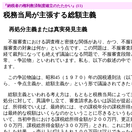
『納税者の権利救済制度確立のたたかい』(11)
税務当局が主張する総額主義
再処分主義または真実発見主義
不服審査における調査権と密接な関係があり、かつ、不服
服審査の対象は何か」という点です。この問題は、不服審査
経て裁判になっても絶えず議論になる問題で、不服審査段階
常、・争訟物」といわれています。私も、以下の叙述の中で
ます。
この争訟物論は、昭和45（１９７０）年の国税通則法（以
ら、・争点主義か、総額主義か」という形で議論されてきた
総額主義といわれる考え方は、もともと税務当局によって
処分に対して、異議申し立て、審査請求あるいは訴訟が提起
ば、所得税でいえば、最終的には、その課税年分の課税所得
は最終的な税額はいくらなのかということに尽きるというも
いて、当初申告における課税総所得金額が２００万円、更正
００万円、課税総所得金額が３００万円」とされ、これに対
をした結果、・売り上げ計上もれ１００万円は誤りであった