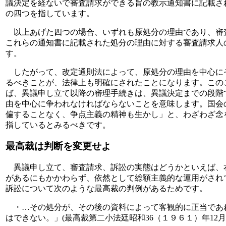
議決定を経ないで審査請求ができる旨の教示通知書に記載さ
の四つを指しています。
以上あげた四つの場合、いずれも原処分の理由であり、審
これらの通知書に記載された処分の理由に対する審査請求人
す。
したがって、改定通則法によって、原処分の理由を中心に
るべきことが、法律上も明確にされたことになります。この
ば、異議申し立て以降の審理手続きは、異議決定までの段階
由を中心に争われなければならないことを意味します。国会
偏することなく、争点主義の精神も生かし」と、わざわざ念
指しているとみるべきです。
最高裁は判断を変更せよ
異議申し立て、審査請求、訴訟の実態はどうかといえば、
があるにもかかわらず、依然として総額主義的な運用がされ
訴訟について次のような最高裁の判例があるためです。
・…その処分が、その後の資料によって客観的に正当であ
はできない。」(最高裁第二小法廷昭和36（１９６１）年12