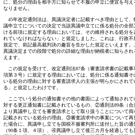
に、処分の理由を相手方に知らせて不服の申立に便宜を与え
なりません。
45年改定通則法は、異議決定者に記載すべき理由として、
議申立てについての決定で当該異議申立てに係る処分の全部
ける前項に規定する理由においては、その維持される処分を
れていなければならない」と規定しました。これは、行政不
規定で、前記最高裁判決の趣旨を生かした規定といえます。
異議決定までの段階で処分の詳細な理由が納税者に知らされ
えます。
この規定を受けて、改定通則法87条（審査請求書の記載事
項第３号）に規定する理由においては、処分に係る通知書そ
いる処分の理由に対する審査請求人の主張が明らかにされて
る」と規定したわけです。
ここでいう処分の通知書その他の書面によって通知されて
対する更正通知書に記載されているもの、②通則法89条（
より異議申し立てを審査請求として取り扱うことについて両
記載されている処分の理由、③審査請求中の事案について再
た場合に、異議申し立てを国税不服審判所に送付した旨の通
（90条１項、４項）、④異議申し立て後三カ月を経過して