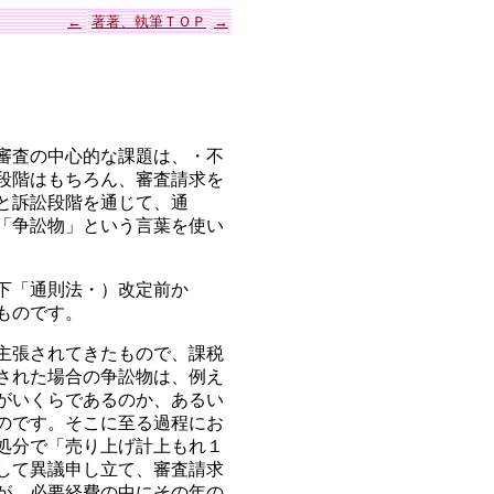
←
著著、執筆ＴＯＰ
→
審査の中心的な課題は、・不
段階はもちろん、審査請求を
と訴訟段階を通じて、通
「争訟物」という言葉を使い
下「通則法・）改定前か
ものです。
主張されてきたもので、課税
された場合の争訟物は、例え
がいくらであるのか、あるい
のです。そこに至る過程にお
処分で「売り上げ計上もれ１
して異議申し立て、審査請求
が、必要経費の中にその年の