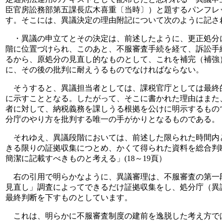
臣官房訟務部第五課長広木喜重〔当時〕）と題するパンフレ
す。そこには、異議決定の理由附記について次のように記さ
・異議の申立てとその決定は、前述したように、更正処分
階に位置づけられ、このあと、不服審査手続を経て、訴訟手
るから、原処分の見直し的なものとして、これを補完（補強
に、その後の批判に耐えうるものでなければならない。
そうすると、異議担当者としては、課税官庁としては最終
に示すこととなる。したがって、そこに書かれた理由はまた
者に対して、納税義務を課しうる根拠を公けに明示するもの
分庁のやり方を批判する唯一の手がかりとなるものである。
それゆえ、異議段階においては、前述した限られた時間内
きる限りの証拠収集につとめ、かくて得られた資料を総合判
簡潔に記載すべきものと考える」(18～19頁）
右の引用で明らかなように、異議審理は、不服審査の第一
見直し」調査によってできるだけ証拠収集をし、処分庁（異
最終判断を下すものとしています。
これは、明らかに不服審査制度の建前を逸脱した考え方で