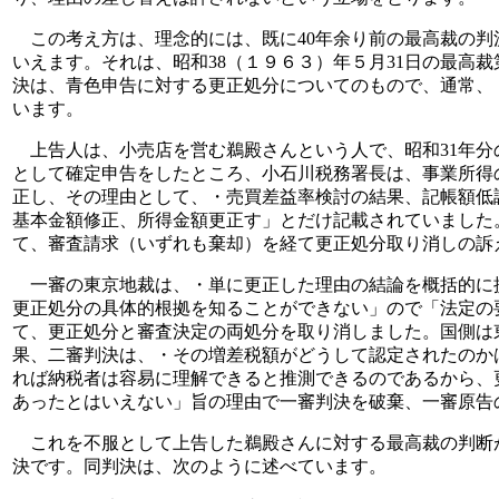
この考え方は、理念的には、既に40年余り前の最高裁の判
いえます。それは、昭和38（１９６３）年５月31日の最高
決は、青色申告に対する更正処分についてのもので、通常、
います。
上告人は、小売店を営む鵜殿さんという人で、昭和31年分
として確定申告をしたところ、小石川税務署長は、事業所得
正し、その理由として、・売買差益率検討の結果、記帳額低
基本金額修正、所得金額更正す」とだけ記載されていました
て、審査請求（いずれも棄却）を経て更正処分取り消しの訴
一審の東京地裁は、・単に更正した理由の結論を概括的に
更正処分の具体的根拠を知ることができない」ので「法定の
て、更正処分と審査決定の両処分を取り消しました。国側は
果、二審判決は、・その増差税額がどうして認定されたのか
れば納税者は容易に理解できると推測できるのであるから、
あったとはいえない」旨の理由で一審判決を破棄、一審原告
これを不服として上告した鵜殿さんに対する最高裁の判断が
決です。同判決は、次のように述べています。