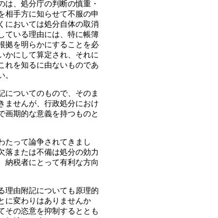
のは、処分庁の判断の慎重・
を相手方に知らせて不服の申
くにおいては処分自体の取消
している理由には、特に帳簿
根拠を明らかにすることを必
いかにして算定され、それに
これを知るに由ないものであ
い。
記についてのもので、そのま
きませんが、行政処分におけ
で画期的な意義を持つものと
わたって論争されてきまし
欠落または不備は処分の効力
、納税者にとって有利な方向
る理由附記についても原理的
とに変わりはありませんか
てその恣意を抑制するととも