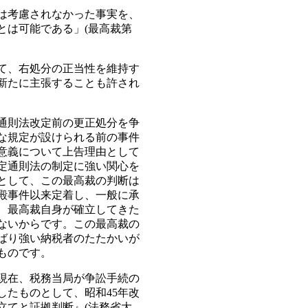
は考慮されなかった事実を、
とは可能である」(最高裁第
て、右処分の正当性を維持す
新たに主張することも許され
通則法改定前の更正処分を争
な規定が設けられる前の事件
意義について上告理由として
改定通則法の制定に強い関心を
として、この最高裁の判断は
殿事件以来定着し、一般に承
、最高裁自身が確立してきた
ないからです。この最高裁の
ばり強い納税者のたたかいが
ものです。
現在、税務当局が争訟手続の
したものとして、昭和45年改
立てと証拠判断』(法務省大