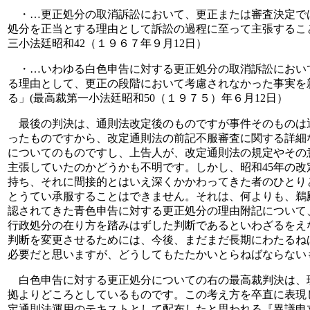
・…更正処分の取消訴訟において、更正または審査決定で
処分を正当とする理由として訴訟の過程に至って主張するこ
三小法廷昭和42（１９６７年９月12日）
・…いわゆる白色申告に対する更正処分の取消訴訟におい
る理由として、更正の段階において考慮されなかった事実を
る」(最高裁第一小法廷昭和50（１９７５）年６月12日）
最後の判決は、通則法改定後のものですが事件そのものは
ったものですから、改定通則法の前記不服審査に関する詳細
についてのものですし、上告人が、改定通則法の規定やその
主張していたのかどうかも不明です。しかし、昭和45年の
持ち、それに間接的とはいえ深くかかわってきた者のひとり
とうてい承服することはできません。それは、何よりも、鵜
認されてきた青色申告に対する更正処分の理由附記について
行政処分の在り方を踏みはずした判断であるといわざるをえ
判断を変更させるためには、今後、まだまだ長期にわたるね
必要だと思いますが、どうしてもたたかいとらねばならない
白色申告に対する更正処分についての右の最高裁判決は、
拠よりどころとしているものです。この考え方を卒直に表現
定通則法運用のテキストとして配布したと思われる『異議申