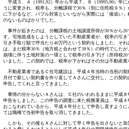
平成３、４（1991,92）年から平成７、８（19995,96）
うに変更され、税率も、分離課税で30％（別に住民税９％）
に下がるなど、バブル対策といいながら実際には「後追い」
のないものばかりでした。
事件が起きたのは、分離課税の土地譲渡所得が30％から20
す。宅地造成をしようとしていた不動産業者が、税率の引き
引き手取り額で坪当たり40万円という契約をしました。そ
は、まだ税率30％（地方税と合わせて39％）の時代でした
崩壊に伴う土地対策の一環として税率の引き下げ（所得税2
いました。この契約では、税率が下がればその分は不動産業
不動産業者であるＣ住宅建設は、平成４年当時の当初の契
月付で新しい契約書を作り直してＡさんに交付し、この契約
申告してくれと言ってきました。
事情の分からないＡさんは、Ｃ社のいわれるままに平成８
申告をしました。この申告の調査に来た税務署員は、平成４
おこなわれているから、平成４年分として申告し直すように
ては職権で当初申告を取り消してきました。
しかも、その後もＡさんに対して早く申告を出さないと加