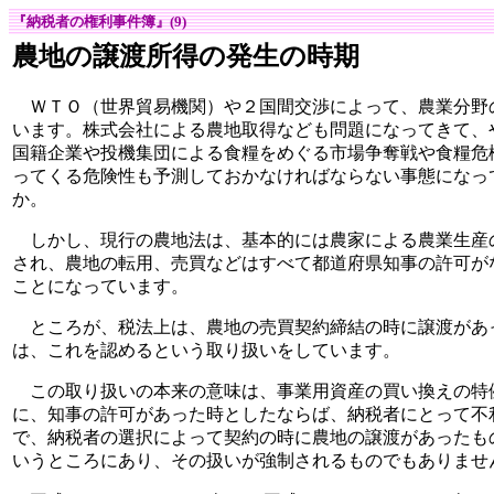
『納税者の権利事件簿』(9)
農地の譲渡所得の発生の時期
ＷＴＯ（世界貿易機関）や２国間交渉によって、農業分野
います。株式会社による農地取得なども問題になってきて、
国籍企業や投機集団による食糧をめぐる市場争奪戦や食糧危
ってくる危険性も予測しておかなければならない事態になっ
か。
しかし、現行の農地法は、基本的には農家による農業生産
され、農地の転用、売買などはすべて都道府県知事の許可が
ことになっています。
ところが、税法上は、農地の売買契約締結の時に譲渡があ
は、これを認めるという取り扱いをしています。
この取り扱いの本来の意味は、事業用資産の買い換えの特
に、知事の許可があった時としたならば、納税者にとって不
で、納税者の選択によって契約の時に農地の譲渡があったも
いうところにあり、その扱いが強制されるものでもありませ