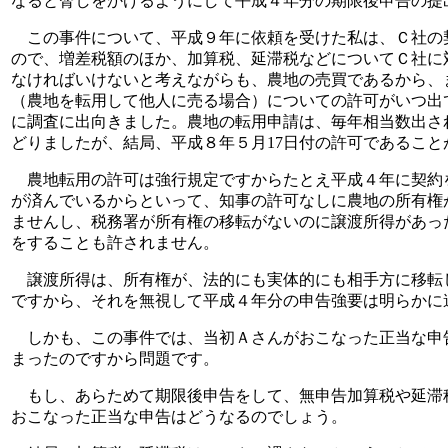
なると脅しをかけるようにして平成４年分の期限後申告の提
この事件について、平成９年に依頼を受けた私は、Ｃ社の
ので、増差税額のほか、加算税、延滞税などについてＣ社に
なければいけないと考えながらも、農地の売買であるから、
（農地を転用して他人に売る場合）についての許可がいつ出
に調査に出向きました。農地の転用申請は、毎年相当数出さ
どりましたが、結局、平成８年５月17日付の許可であること
農地転用の許可は強行規定ですからたとえ平成４年に契約
が済んでいるからといって、知事の許可なしに農地の所有権
ませんし、税務署が所有権の移転がないのに譲渡所得があっ
をすることも許されません。
譲渡所得は、所有権が、法的にも実体的にも相手方に移転
ですから、それを無視して平成４年分の申告強要は明らかに
しかも、この事件では、当初Ａさんがおこなった正当な申
まったのですから問題です。
もし、あらためて期限後申告をして、無申告加算税や延滞
おこなった正当な申告はどうなるのでしょう。