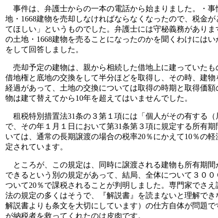
事件は、弁護士からの一本の電話から始まりました。・事
地・1668建物を売却しなければならなくなったので、税金
てほしい」というものでした。弁護士には守秘義務がありま
の土地・1668建物を売ることになったのかを聞くわけには
をして回答しました。
売却予定の建物は、親から相続した借地上に建っていたも
借地権と底地の交換をして半分ほどを取得し、その時、建物
経過があって、土地の交換については取得の時期と取得価額
物は建て替えてから10年を超えてはいませんでした。
租税特別措置法31条の３第１項には「個人がその有する（
で、その年１月１日において第31条第３項に規定する所有期
いては、通常の長期譲渡の場合の税率20％にかえて10％の
定されています。
ところが、この規定は、同時に譲渡される建物も所有期間が
できるという別の規定があって、結局、全体について３００
ついて20％で課税されることが判明しました。専門家でさ
法の規定の多くはそうで、『解説書』を読まないと理解でき
解説書よりも条文を大切にしています）の仕方自体が問題で
が納税者を救ってくれたのは皮肉です。