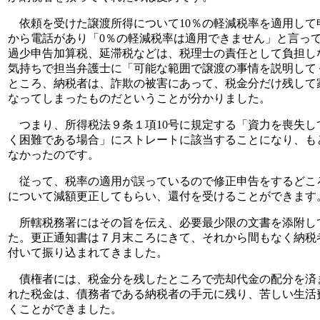
依頼を受けた譲渡所得について10％の軽減税率を適用して
から電話があり「0％の軽減税率は適用できません」と言っ
過少申告加算税、延滞税などは、税理士の責任として負担し
気持ちで担当弁護士に「可能な範囲で譲渡の事情を説明して
ところ、納税者は、詐欺の被害にあって、税金分だけ残して
なってしまったものだということが分かりました。
つまり、所得税法９条１項10号に規定する「資力を喪失し
く困難である場合」にストレートに該当することになり、も
なかったのです。
従って、税率の適用が誤っているので修正申告をするどこ
について減額更正してもらい、還付を受けることができます
所轄税務署にはその旨を伝え、必要最少限の文書を添附し
た。更正通知書は７月末ころにきて、それから間もなく納税
付いて振り込まれてきました。
債権者には、税金分を残したところで売却代金の配分を済
れた税金は、債務者である納税者の手元に残り、苦しい生活
くことができました。