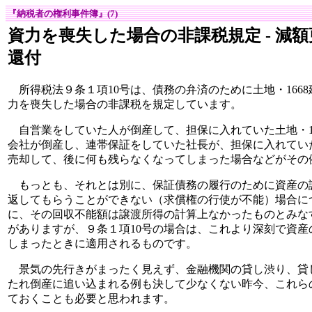
『納税者の権利事件簿』(7)
資力を喪失した場合の非課税規定 - 減
還付
所得税法９条１項10号は、債務の弁済のために土地・166
力を喪失した場合の非課税を規定しています。
自営業をしていた人が倒産して、担保に入れていた土地・1
会社が倒産し、連帯保証をしていた社長が、担保に入れてい
売却して、後に何も残らなくなってしまった場合などがその
もっとも、それとは別に、保証債務の履行のために資産の
返してもらうことができない（求償権の行使が不能）場合に
に、その回収不能額は譲渡所得の計算上なかったものとみな
がありますが、９条１項10号の場合は、これより深刻で資
しまったときに適用されるものです。
景気の先行きがまったく見えず、金融機関の貸し渋り、貸
たれ倒産に追い込まれる例も決して少なくない昨今、これら
ておくことも必要と思われます。