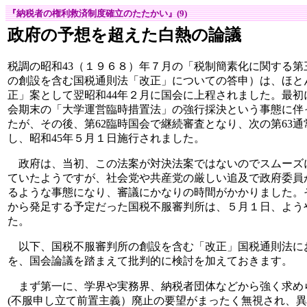
『納税者の権利救済制度確立のたたかい』(9)
政府の予想を超えた白熱の論議
税調の昭和43（１９６８）年７月の「税制簡素化に関する第
の創設を含む国税通則法「改正」についての答申）は、ほと
正」案として翌昭和44年２月に国会に上程されました。最初
会期末の「大学運営臨時措置法」の強行採決という事態に伴
たが、その後、第62臨時国会で継続審査となり、次の第63
し、昭和45年５月１日施行されました。
政府は、当初、この法案が対決法案ではないのでスムーズ
ていたようですが、社会党や共産党の厳しい追及で政府委員
るような事態になり、審議にかなりの時間がかかりました。
から発足する予定だった国税不服審判所は、５月１日、よう
た。
以下、国税不服審判所の創設を含む「改正」国税通則法に
を、国会論議を踏まえて批判的に検討を加えておきます。
まず第一に、学界や実務界、納税者団体などから強く求め
(不服申し立て前置主義）廃止の要望がまったく無視され、