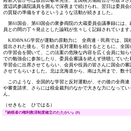
経新人会からは故吉田敏幸先生、全国税労働組合から故Ｓさ
渡辺武参議院議員を囲んで深夜まで続けられ、翌日は委員会
の質疑の準備をするというような活動が続きました。
第61国会、第63国会の衆参両院の大蔵委員会議事録には
員との間の丁々発止とした論戦が生々しく記録されています
KJDBNAG学習が運動の原動力に 全商連・民商では、国
提出された後も、引き続き反対運動を続けるとともに、全国
の学習会を開いて、この法案の危険な内容を広く会員に知ら
での勉強会に参加したり、委員会審議を絶えず傍聴していた
学習会に出席させてもらい、会員や役員の皆さんに国会の審
させてもらいました。北は北海道から、南は九州まで、数十
このような、全国的な学習と反対運動が、その後の全商連
や審査請求、さらには税金裁判のなかで大きな力になってい
ん。
（せきもと ひではる）
『納税者の権利救済制度確立のたたかい』(9)