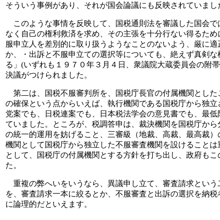
そういう事例があり、それが国会論議にも反映されていまし
このような事情を反映して、国税通則法を審議した国会で
なく自己の権利救済を求め、その主張を十分行ない得るため
服申立人を差別的に取り扱うようなことのないよう、厳に適
か、・出訴と不服申立ての選択等についても、絶えず真剣な
る」(いずれも１９７０年３月４日、衆議院大蔵委員会の附
決議がつけられました。
第二は、国税不服審判所を、国税庁長官の付属機関とした
の確保という点からいえば、執行機関である国税庁から独立
党案でも、日税連案でも、日本税法学会の意見書でも、最低
ていました。ところが、税調答申は、裁決機関を国税庁から
の統一的運用を妨げること、三審級（地裁、高裁、最高裁）
機関として国税庁から独立した不服審査機関を設けることは
として、国税庁の付属機関とする方針を打ち出し、政府もこ
た。
重複の弊へいをいうなら、異議申し立て、審査請求という
を、審査請求一本に絞るとか、不服審査と出訴の選択を納税
に論理的だといえます。