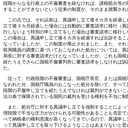
段階からなる行政上の不服審査を経なければ、課税処分等の
することができないという従来の制度が、そのまま踏襲され
この点では、それ以前は、異議申し立て後６カ月を経過し
立て後３カ月経過した場合には自動的に審査請求に移行（異
行しないよう特別の申し立てをした場合は審査請求に移行し
この場合は、異議申し立て後６カ月を経過すれば出訴するこ
なっていましたが、この制度が廃止されました。また、それ
税局職員の調査に基づいておこなわれた処分については、異
局長に対する審査請求だけとなっていましたが、これも国税
経たうえでさらに国税不服審判所に審査請求をしなければ訴
た。
従って、行政段階の不服審査は、国税庁長官、または国税
なわれた分、国税庁職員のおこなった処分を除いて、すべて
段階の不服申し立てを経たうえでなければ裁判ができないこ
法32条で保障されている国民の裁判を受ける権利を不当に制
また、処分庁に対する異議申し立てを強制することによっ
理段階で不当な圧力がかけられる可能性があることも否定で
べて納税者の権利意識が高くなってきているので、異議申し
って異議申し立てを取り下げるようなことはあまりないと思