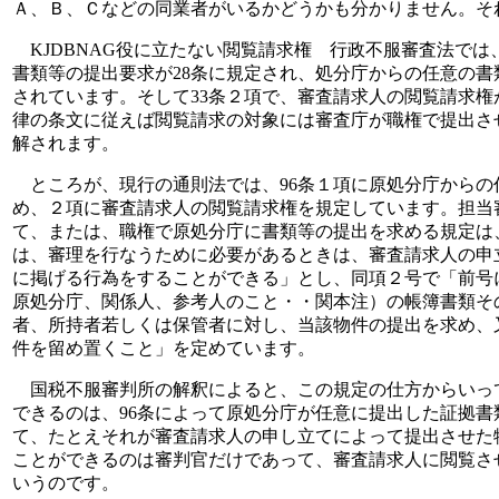
Ａ、Ｂ、Ｃなどの同業者がいるかどうかも分かりません。そ
KJDBNAG役に立たない閲覧請求権 行政不服審査法では
書類等の提出要求が28条に規定され、処分庁からの任意の書
されています。そして33条２項で、審査請求人の閲覧請求
律の条文に従えば閲覧請求の対象には審査庁が職権で提出さ
解されます。
ところが、現行の通則法では、96条１項に原処分庁からの
め、２項に審査請求人の閲覧請求権を規定しています。担当
て、または、職権で原処分庁に書類等の提出を求める規定は
は、審理を行なうために必要があるときは、審査請求人の申
に掲げる行為をすることができる」とし、同項２号で「前号
原処分庁、関係人、参考人のこと・・関本注）の帳簿書類そ
者、所持者若しくは保管者に対し、当該物件の提出を求め、
件を留め置くこと」を定めています。
国税不服審判所の解釈によると、この規定の仕方からいっ
できるのは、96条によって原処分庁が任意に提出した証拠書
て、たとえそれが審査請求人の申し立てによって提出させた
ことができるのは審判官だけであって、審査請求人に閲覧さ
いうのです。