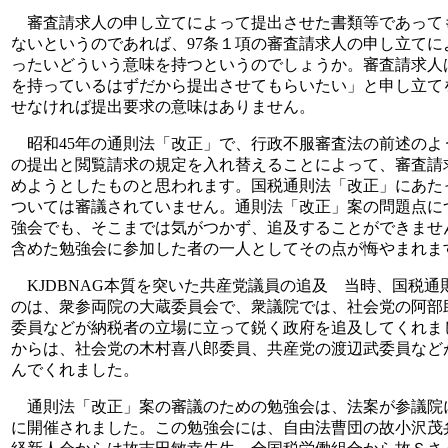
審査請求人の申し立てによって提出させた書類等であって
ないというのであれば、97条１項の審査請求人の申し立て
ったいどういう意味を持つというのでしょうか。審査請求人
を持っているはずだから提出させてもらいたい」と申し立て
せなければ提出要求の意味はありません。
昭和45年の通則法「改正」で、行政不服審査法の前述のよ
の提出と閲覧請求の規定を入れ替えることによって、審査請
めようとしたものと思われます。国税通則法「改正」にあた
ついては審議されていません。通則法「改正」案の問題点に
強会でも、そこまでは気がつかず、追及することができませ
含めた勉強会に参加した者の一人としてその点が悔やまれま
KJDBNAG本質を突いた共産党議員の追及 当時、国税通
のは、衆参両院の大蔵委員会で、衆議院では、社会党の阿部
委員などが納税者の立場に立って鋭く政府を追及してくれま
からは、社会党の木村喜八郎委員、共産党の渡辺武委員など
んでくれました。
通則法「改正」案の審議のための勉強会は、法案が参議院
に開催されました。この勉強会には、自由法曹団の故小沢茂