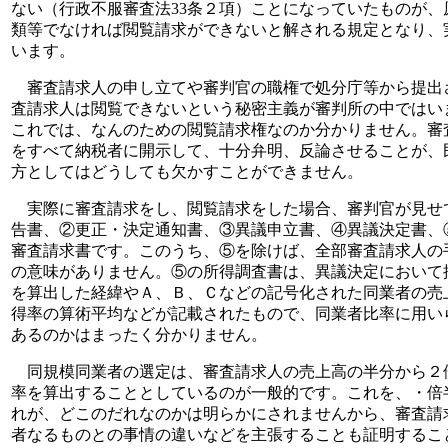
ない（行政不服審査法33条２項）ことになっていたものが
類等でなければ閲覧請求ができないと解される規定となり、
います。
審査請求人の申し立てや審判官の職権で処分庁等から提出
査請求人は閲覧できないという秘密主義が審判所の中ではい
これでは、なんのための閲覧請求権なのか分かりません。審
をすべて納税者に開示して、十分弁明、反論させることが、
方としてはどうしても欠かすことができません。
実際に審査請求をし、閲覧請求をした場合、審判官が見せ
告書、②更正・決定通知書、③異議申立書、④異議決定書、
審査請求書です。このうち、⑤を除けば、全部審査請求人の
の意味がありません。⑤の所得調査書は、異議決定において
を算出した経緯やＡ、Ｂ、Ｃなどの記号化された同業者の売
得率の算術平均などが記載されたもので、同業者比率に用い
あるのかはまったく分かりません。
同規模同業者の選定は、審査請求人の売上高の半分から２
率を算出することとしているのが一般的です。これを、・倍
れが、どこのだれなのかは明らかにされませんから、審査請
者なるものとの事情の違いなどを主張することも証明するこ