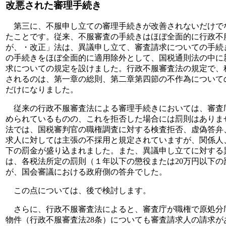
改悪された審理手続き
第三に、不服申し立ての審理手続きが改善されないだけで
たことです。従来、不服審査の手続きはほぼ全面的に行政不
が、・改正」法は、異議申し立て、審査請求についての手続
の手続きをほぼ全面的に適用除外として、国税通則法の中に
求についての規定を設けました。行政不服審査法の規定で、
されるのは、第一章の総則、第二章第四節の不作為について
だけになりました。
従来の行政不服審査法による審理手続きにおいては、審査
められているものの、これを拒否した場合には罰則はありま
法では、国税審判官の職権調査に対する検査拒否、虚偽答弁
求人に対しては主張の不採用と規定されていますが、関係人
下の罰金が盛り込まれました。また、異議申し立てに対する
は、各税法所定の罰則（１年以下の懲役または20万円以下
が、国会審議における政府側の答弁でした。
この点については、後で検討します。
さらに、行政不服審査法によると、審査庁が職権で原処分
物件（行政不服審査法28条）についても審査請求人の請求