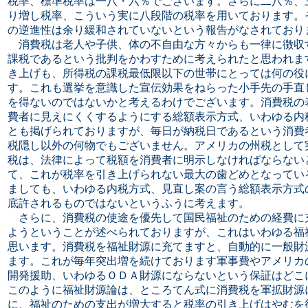
税率、標準税率は一八・六％でございます。さらに二八％、
り増し税率、こういう実に八段階の税率を用いております。
の逆進性は余り緩和されていないという報告がなされており
消費税は老人や子供、体の不自由な方々からも一律に徴収
課税であるという批判をかわすために考えられたと思われま
き上げも、所得税の課税最低限以下の世帯にとっては何の役
す。これも選挙を意識した宣伝効果をねらった小手先の手直
を得ないのではないかと考えるわけでございます。消費税の
費者に見えにくくするようにする総額表示方式、いわゆる内
とも掲げられておりますが、毎日が納税日であるという消費
税隠し以外の何物でもございません。アメリカの州税として
税は、法律によって税額を消費者に明示しなければならない
て、これが税率を引き上げられない最大の歯どめとなってい
ましても、いわゆる内税方式、見直し案の言う総額表示方式
底許されるものではないというふうに考えます。
さらに、消費税の使途を優先して国民福祉のための経費に
ようということが述べられておりますが、これはいわゆる福
思います。消費税を福祉財源に充てますと、自動的に一般財
ます。これが毎年突出増を続けております軍事費やアメリカ
開発援助、いわゆるＯＤＡ財源にならないという保証はどこ
このように福祉財源論は、ところてん式に消費税を軍拡財源
に、福祉のための支出が増大すると税率の引き上げはやむを