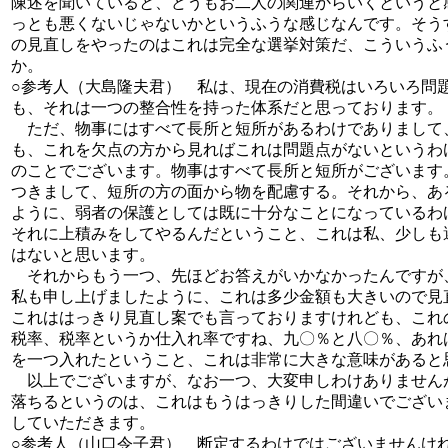
陳述を聞いていると、どうもお二人の関連からいくというと
っとも悪くないじゃないかというふうな感じなんです。そう
の見直しをやったのはこれは完全な選挙対策だ、こういうふ
か。
○参考人（大島隆夫君） 私は、現在の消費税はいろいろ問
も、それは一つの整合性を持った体系だと思っております。
ただ、物事にはすべて長所と短所があるわけでありまして
も、これを欠点の方から見ればこれは問題点がないというわ
のことでございます。物事はすべて長所と短所がございます
つきまして、短所の方の面から物を配慮する。それから、あ
ように、弱者の保護としては既に十分なことになっているわ
それに上積みをしてやるんだということ、これは私、少しも
はないと思います。
それからもう一つ、先ほどお答えがいかなかったんですが
私も申し上げましたように、これは多少金額も大きいので見
これははっきり見直し案でも言っておりますけれども、これ
税率、税率というか仕入れ率ですね、九〇％と八〇％、あれ
を一つ入れたということ、これは非常に大きな意味があると
以上でございますが、なお一つ、大変申しわけありません
落ちるというのは、これはもうはっきりした間違いでござい
していただきます。
○参考人（山口令子君） 断定するわけではございませんけ