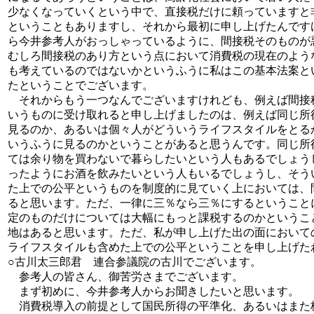
少なくなっていくという中で、直接税だけに頼っていますと
ということもありますし、それから最初に申し上げたんです
ら今井参考人がおっしゃっているように、間接税そのものが
むしろ間接税のあり方という点において消費税の現在のよう
も考えているのではないかというふうに私はこの基本法案と
たということでございます。
それからもう一つなんでございますけれども、例えば間接
いうものに受け取れると申し上げましたのは、例えば同じ所
見るのか、あるいは個々人がどういうライフスタイルをとる
いうふうに見るのかということがあると思うんです。同じ所
ては余り物を買わないで暮らしたいという人もあるでしょう
ったようにお酒を飲みたいという人もいるでしょうし、そう
た上での公平というものを制度的に見ていく上においては、
ると思います。ただ、一律に三％なら三％にするということ
定のものだけについては大幅にもっと課税するのかというこ
地はあると思います。ただ、私が申し上げた出の面において
ライフスタイルも含めた上での公平ということを申し上げた
○古川太三郎君 連合参議院の古川でございます。
参考人の皆さん、御苦労さまでございます。
まず初めに、今井参考人からお聞きしたいと思います。
消費税導入の前提として国民所得の平準化、あるいはまた