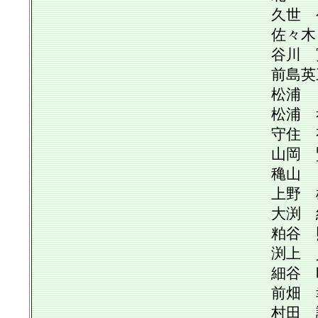
久世 公堯
佐々木 満
谷川 寛三
前島英三郎
松浦 功
松浦 孝治
守住 有信
山岡 賢次
穐山 篤
上野 雄文
大渕 絹子
粕谷 照美
渕上 貞雄
細谷 昭雄
前畑 幸子
村田 誠醇