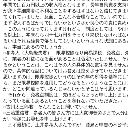
年間では百万円以上の収入増となります。長年自民党を支持
が我々零細業者に不利なことをするはずはないと信じてきま
てくれていました。反面、こんな不合理なことでよいのでし
ます増大するばかりではないかといささか良心の苛責に責め
このようになっておりますけれども、制度としては、やは
る以上は、本来なら四十七万円をそっくり納税しなければな
るいはそれも経費で落としてもいいというような状態にある
も、本当にあるのでしょうか。
○参考人（大島隆夫君） 限界控除なり簡易課税、免税点、
に、業者の利益になる面があることは否定いたしません。そ
るかということは、これはその人の具体的な数字を見ません
ので、具体的な話についてはお答えは控えさせていただきま
思いますのは、限界控除というのはその年の所得を基準にし
ら、まだ限界控除を適用してどうなるというようなことには
か、どこか間違っているんじゃないかとそこはそう思います
それから、免税点制度は、先ほどもちょっと申し上げまし
なっている面もあるということを忘れないでいただきたい…
○古川太三郎君 そんなことは聞いていません。
○三治重信君 参者人の皆さん方には大変御苦労さまで大分
が、簡潔にお尋ねを申し上げます。
まず最初に、土井参考人さんですが、源泉と申告の不公平