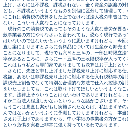
上げ、さらには不課税、課税されない、全く資産の譲渡の対
ども、不課税というようなものを別個に区分して経理して、
にこれは消費税の決算をした上でなければ法人税の申告はで
ない、こういう大変なことになっております。
現行のこの消費税であってもそのような大変な苦労が要る
般事業者の方にやりなさいと言われても、恐らく現行であっ
はいないのではないかというように思いますけれども、今回
直し案によりますとさらに食料品については生産から卸売ま
ことになりまして、現行でも六％と三％の、一部は時限立法
率があるところに、さらに一・五％の三段階税率が入ってく
これはもう私ども専門家でありましても決算はお手上げとい
さらに、先ほど申し上げました課税売り上げに対応する仕
税額、あるいは非課税売り上げに対応する仕入れ税額等の計
課税売上割合でなくて特別な合理的な方法で仕入れ控除の計
をいたしましても、これは取り下げてほしいというようなこ
ます。法律上そういうことはないわけでありますけれども、
ずか二百法人程度しかないというような話がございます。そ
もうこれは見直し案がもし実施されたならば、私はまずその
んではないかというふうに予測しておりますけれども、本当
さえお手上げでありますから、中小零細の事業者の方がこれ
という危惧を実務上非常に強く持っているわであります。