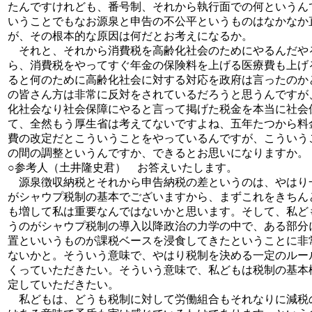
たんですけれども、番号制、それから執行面での何というん
いうことでもなお源泉と申告の不公平というものはなかなか
が、その根本的な原因は何だとお考えになるか。
それと、それから消費税を高齢化社会のためにやるんだや
ら、消費税をやってすぐ年金の保険料を上げる医療費も上げ
ると何のために高齢化社会に対する対応を政府は言ったのか
の皆さん方は非常に反対をされているだろうと思うんですが
化社会なり社会保障にやると言って掲げた税金を本当に社会
て、全然もう厚生省は考えてないですよね、五年たつから料
費の改定だとこういうことをやっているんですが、こういう
の間の調整というんですか、できるとお思いになりますか。
○参考人（土井隆史君） お答えいたします。
源泉徴収納税とそれから申告納税の差というのは、やはり
がシャウプ税制の基本でございますから、まずこれをきちん
も増して私は重要なんではないかと思います。そして、私ど
うのがシャウプ税制の導入以降政治の力学の中で、ある部分
置といいうものが課税ベースを浸食してきたということに非
ないかと。そういう意味で、やはり税制を決める一定のルー
くっていただきたい。そういう意味で、私どもは税制の基本
定していただきたい。
私どもは、どうも税制に対して労働組合もそれなりに減税