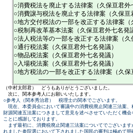
○消費税法を廃止する法律案（久保亘君外
○消費譲与税法を廃止する法律案（久保亘
○地方交付税法の一部を改正する法律案（
○税制再改革基本法案（久保亘君外七名発
○法人税法等の一部を改正する法律案（久
○通行税法案（久保亘君外七名発議）
○物品税法案（久保亘君外七名発議）
○入場税法案（久保亘君外七名発議）
○地方税法の一部を改正する法律案（久保
─────────────
（中村太郎君） どうもありがとうございました。
次に、関本参考人にお願いいたします。
○参考人（関本秀治君） 税理士の関本でございます。
現在、本委員会において審議中の消費税廃止関連三法案、
財源関連五法案につきまして意見を述べさせていただく機会
ことに感謝しております。
まず最初に、消費税廃止関連三法案についてでございます
れました参院選において下されました国民の審判は極めて明