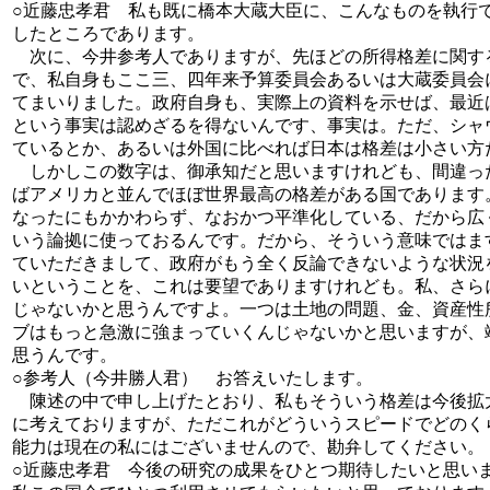
○近藤忠孝君 私も既に橋本大蔵大臣に、こんなものを執行
したところであります。
次に、今井参考人でありますが、先ほどの所得格差に関す
で、私自身もここ三、四年来予算委員会あるいは大蔵委員会
てまいりました。政府自身も、実際上の資料を示せば、最近
という事実は認めざるを得ないんです、事実は。ただ、シャ
ているとか、あるいは外国に比べれば日本は格差は小さい方
しかしこの数字は、御承知だと思いますけれども、間違っ
ばアメリカと並んでほぼ世界最高の格差がある国であります
なったにもかかわらず、なおかつ平準化している、だから広
いう論拠に使っておるんです。だから、そういう意味ではま
ていただきまして、政府がもう全く反論できないような状況
いということを、これは要望でありますけれども。私、さら
じゃないかと思うんですよ。一つは土地の問題、金、資産性
ブはもっと急激に強まっていくんじゃないかと思いますが、
思うんです。
○参考人（今井勝人君） お答えいたします。
陳述の中で申し上げたとおり、私もそういう格差は今後拡
に考えておりますが、ただこれがどういうスピードでどのく
能力は現在の私にはございませんので、勘弁してください。
○近藤忠孝君 今後の研究の成果をひとつ期待したいと思い