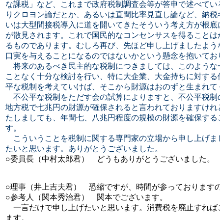
な課税」など、これまで政府税制調査会等が答申で述べてい
りクロヨン論だとか、あるいは直間比率見直し論など、納税
いは大型間接税導入に道を開いてきたそういう考え方が根底
が散見されます。これで国民的なコンセンサスを得ることは
るものであります。むしろ再び、先ほど申し上げましたよう
口実を与えることになるのではないかという懸念を抱いてお
将来のあるべき民主的な税制につきましては、このような
ことなく十分な検討を行い、特に大企業、大金持ちに対する
平な税制を考えていけば、そこから財源はおのずと生まれて
不公平な税制をただす会の試算によりますと、不公平税制
地方税で七兆円の財源が確保されると言われておりますけれ
たしましても、年間七、八兆円程度の規模の財源を確保する
す。
こういうことを税制に関する専門家の立場から申し上げま
たいと思います。ありがとうございました。
○委員長（中村太郎君） どうもありがとうございました。
○理事（井上吉夫君） 恐縮ですが、時間が参っております
○参考人（関本秀治君） 関本でございます。
一言だけで申し上げたいと思います。消費税を廃止すれば
ます。