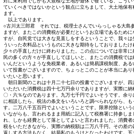
対に未利用でしかも大規模な土地が遊休で寝ている、こうい
ていくべきではないかという観点に立ちまして、大土地保有
ます。
以上であります。
○古川太三郎君 それでは、税理士さんでいらっしゃる大島
ますが、またこの消費税が必要だというお立場であるために
すが、自民党では大きな見直しをするということで、我々は
ういった衣料品というものに大きな期待をしておりましたけ
少々の手直しだけに終わりました。この点については非常に
民の多くの方々が手直ししてほしいと、またこの消費税では
いんだというような免税業者、あるいは簡易課税制度、ある
いて投書がございますので、ちょっとこのことが本当にあり
いたいと思います。
朝日新聞のこれは十月二十七日の投書でございますが、四
いただいた消費税は四十七万円余りでありますが、実際に納
〇・六％なのであります。九万七千円でよいそうです。余り
に相談したら、税法の条文をいろいろと調べられながら、も
す。二万八千五百円でよいということです。限界控除という
いながらも、言われるまま用紙に記入して税務署に持参しま
れ、しかも経費として落としてよいと言われました。消費者
税をいただきながら、実際の納税額は二万八千円。その差の
返しする方法もなく、結局私のもうけとなったわけです。五