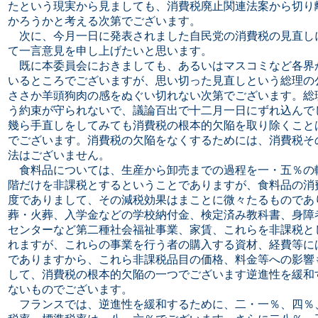
たという現実から見ましても、消費税廃止関連法案から切り
かろうかと考える次第でございます。
次に、今月一日に発表されました自民党の消費税の見直し
て一言意見を申し上げたいと思います。
既に本委員会におきましても、あるいはマスコミなど各界
いるところでございますが、思い切った見直しという総理の
ささか羊頭狗肉の感をぬぐい切れない次第でございます。総
う約束が守られないで、議論百出で十二月一日にずれ込んで
幾ら手直しをしてみても消費税の根本的欠陥を取り除くこと
でございます。消費税の欠陥をなくするためには、消費税そ
法はございません。
食料品については、生産から卸売までの過程を一・五％の
階だけを非課税とするということでありますが、食料品の消
度でありまして、その減税効果はまことに微々たるものであ
葬・火葬、入学金などの学校納付金、検定済み教科書、身障
センターなど第二種社会福祉事業、家賃、これらを非課税と
れますが、これらの事業を行う者の購入する資材、経費等に
でありますから、これら非課税品目の価格、料金等への影響
して、消費税の根本的欠陥の一つでございます逆進性を緩和
ないものでございます。
フランスでは、逆進性を緩和するために、二・一％、四％