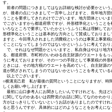
す。
前者の問題につきましてはなお詳細な検討が必要かという
が、後者の点につきまして一言申し上げますと、長年地方団
うことを要求してきたわけでございます。地方団体といいま
でございますから都道府県ですが、外形標準化ということを
いろなところで要求していたかというふうに私は理解してお
形標準化ということは基本的な方向として賛成しておりまし
ますと、今回導入されました消費税というのは事実上事業税
ぐことになってしまうのではないかというふうに考えており
で、それはなぜ問題かといいますと、私自身はやはり地方
る、都道府県、市町村のいわゆる自主財源のウエートをもっ
うに考えておりますが、その一つの手段として事業税の外形
ときには、その地方税のウエートを高めていく、自主財源の
道が閉ざされてしまうのではないかということを考えている
以上でございます。
○横溝克己君 私が最後の質問ということになりますが、時
しくお願い申し上げます。
最初に山口参考人にお聞きしたいんですけれども、先ほど
に関してなのかあるいは四野党のお話に関してなのかわかり
方がはっきりしていないというお話がありましたのですけれ
ると思うんですが、具体的にはどのようなことをお考えにな