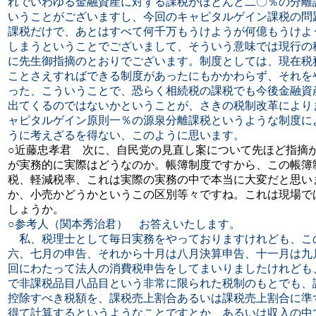
れでいわゆる金融資産に対する課税がほとんど二〇％の分離
いうことがございますし、今回のキャピタルゲイン課税の問
課税だけで、あとはすべて何千万もうけようが何億もうけよ
しまうということでございまして、そういう意味では現行の
に先生御指摘のとおりでございます。制度としては、現在税
ことさえすればできる制度があったにもかかわらず、それを
った、こういうことで、恐らく相続税の課税でも今後金融資
出てくるのではないかということが、さきの税制改革により
ャピタルゲイン原則一％の源泉分離課税というような制度に
うに考えざるを得ない、このように思います。
○近藤忠孝君 次に、自民党の見直し案について先ほど指摘
が実務的に実際はどうなのか。帳簿制度ですから、この帳簿
税、軽減税率、これは実際の実務の中で本当に大変だと思い
か、小売かどうかというこの区別等々ですね。これは現場で
しょうか。
○参考人（関本秀治君） お答えいたします。
私、税理士として毎日実務をやっておりますけれども、こ
六、七月の申告、それから十月は八月決算申告、十一月は九
回にわたって法人の消費税申告をしてまいりましたけれども
で非課税品目八品目という非常に限られた税制のもとでも、
控除すべき税額を、課税売上割合あるいは課税売上割合に準
得て計算するというようなことですとか、あるいは収入の中