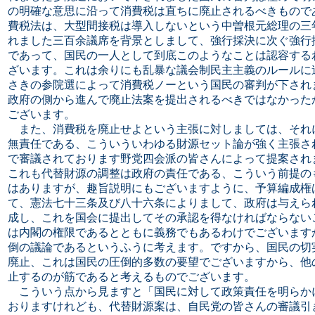
の明確な意思に沿って消費税は直ちに廃止されるべきもので
費税法は、大型間接税は導入しないという中曽根元総理の三
れました三百余議席を背景としまして、強行採決に次ぐ強行
であって、国民の一人として到底このようなことは認容する
ざいます。これは余りにも乱暴な議会制民主主義のルールに
さきの参院選によって消費税ノーという国民の審判が下され
政府の側から進んで廃止法案を提出されるべきではなかった
ございます。
また、消費税を廃止せよという主張に対しましては、それ
無責任である、こういういわゆる財源セット論が強く主張さ
で審議されております野党四会派の皆さんによって提案され
これも代替財源の調整は政府の責任である、こういう前提の
はありますが、趣旨説明にもございますように、予算編成権
て、憲法七十三条及び八十六条によりまして、政府は与えら
成し、これを国会に提出してその承認を得なければならない
は内閣の権限であるとともに義務でもあるわけでございます
倒の議論であるというふうに考えます。ですから、国民の切
廃止、これは国民の圧倒的多数の要望でございますから、他
止するのが筋であると考えるものでございます。
こういう点から見ますと「国民に対して政策責任を明らか
おりますけれども、代替財源案は、自民党の皆さんの審議引