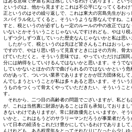
はある意味で矛盾も実は感じているわけであります。という
というのは、他から見ますとこれは不公平になってくるわけ
正というのはその繰り返しで、これは東大の宮島先生がおっ
スパイラル化してくると。そういうような形なんですね。こ
すと、税というのが必ずしも一定のルールの中の改正ではな
いないとかそういうことじゃないんですけれども、やはり税
しずつ少しずつ直していった歴史なんじゃないかと私は思い
したがって、税というのは先ほど皆さんもこれはおっしゃ
ですので、やはり思い切って見直すときにはその方向、骨太
げていただくと。そういう意味では、やっていただけば国民
分には納得をしていけるんではないかと思います。そうでな
していかないとほかの方で曲げられるのではないかという危
のがあって、ついつい業界でありますとかが圧力団体化して
んでしまうということが私は多々あると思います。そういう
うものをつくって骨太くやっていただきたい、そういうこと
す。
それから、二つ目の高齢者の問題でございますが、私ども
が、これは当然裏に財源があることは百も承知しておりまし
きないわけでありますが、常に財政優先といいますか、そう
いかと。これはもうどのサラリーマンだろうが事業者だろう
いて日本の経済をこれだけ豊かにしているわけでありまして
んけれども、ある程度年をとってそれなりになったら少しゆ