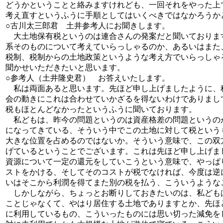
どうかということと絡みますけれども、一回それをやった上
考え直すというふうに手順としてはいくべきではなかろうか
○古川太三郎君 土井参考人にお聞きします。
大土地保有税というのは連合さんの発案だと聞いておりま
系そのものについて考えていらっしゃるのか、あるいはまた
税制、税制からの土地政策というような考え方でいらっしゃ
聞かせいただきたいと思います。
○参考人（土井隆史君） お答えいたします。
私は両面あると思います。先ほど申し上げましたように、
会の動きにこれは合わせていかざるを得ないわけでありまし
税もほとんどなかったというふうに聞いております。
私どもは、昨今の問題というのは資産格差の問題というの
になってきている、そういう中でこの土地に対して税という
大きな位置を占めるのではないか。そういう意味で、この双
げているということでございます。これは先ほど申し上げま
資源について一定の還元をしていこうという意味で、やっぱ
ストをかける、そしてそのコストが税でなければ、今度は逆
いはそこから利潤を得てまた別の税を払う、こういうような
しかしながら、ちょっとお断りしておきたいのは、私ども
ことじゃなくて、やはり居住する土地でありますとか、先ほ
に利用しているもの、こういったものには思い切った減免を