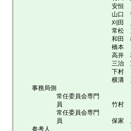
安恒 良一
山口 哲夫
刈田 貞子
常松 克安
和田 教美
橋本 敦
高井 和伸
三治 重信
下村 泰
横溝 克己
事務局側
常任委員会専門
員 竹村 晟
常任委員会専門
員 保家 茂
参考人