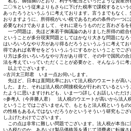
私も、御指摘のとおり、利子や配当といったような資産所
二〇％という従来よりもさらに下げた税率で課税するという
あったろうというふうに考えております。言うまでもなく、
おりますように、所得税がいい税であるための条件の一つに
必要なわけでありまして、それに逆らうものだと言わざるを
一つ問題は、先ほど来若干御議論のありました所得の総合
ということが多分現実問題としてはかなり大きな問題になろ
はいろいろなやり方があり得るだろうというふうに考えてお
得であれば名寄せをどういうふうにするかということでござ
り方は多分いろいろなやり方があり得て、その中で国民の合
法を考えていっていただくことが必要かと、そんなふうに考
以上でございます。
○古川太三郎君 いま一点お伺いします。
先ほど、日本は直間比率において法人税のウエートが高い
した。また、それは法人税の間接税化が行われているという
たように思いますけれども、いま一つ詳しくお話しいただけ
○参考人（今井勝人君） 法人税のウエートが高いから法人
ということではございませんで、もともと法人税というもの
の性格もあるんではないだろうかというそういう研究もござ
し上げたわけでございます。
この点は非常に難しい問題でございます。法人税が本当に
いる税なのか、あるいは製品価格等を通じて消費者に転嫁さ