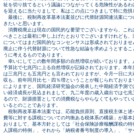
祉を切り捨てるという議論につながってくる危険性があるわ
を迎えるに当たりまして、私はこの点につきまして特に危惧
最後に、税制再改革基本法案並びに代替財源関連法案につ
きたいと思います。
消費税廃止は現在の国民的な要望でございますから、これ
べきことは最初に申し上げたとおりでございますけれども、
についてはまだ国民的なコンセンサスは形成されておりませ
廃止に伴う代替財源について性急な結論を求めようとするこ
うに考えるものであります。
幸いにしてこの数年間多額の自然増収が続いております。
予算比で七兆円に上る自然増収が記録されております。本年
は三兆円とも五兆円とも言われておりますが、今月一日に大
収も、前年同月比七・四％増ということが報じられておりま
によりますと、国民経済研究協会の発表した中期経済予測で
い経済成長が見込まれまして、九二年度の歳入歳出では七兆
るので、財源措置としての消費税ならやらなくてもやってい
いるとのことであります。
税制再改革基本法案では、応能負担原則、直接税主体と述
費等に対する課税についての均衡ある税体系の構築」が基本
おりまして、基本方針としては「社会保険診療報酬課税の特
人課税の特例」、それから「納税者番号制度の導入」、「サ