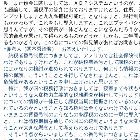
度。また預金に関しましては、ＡＤＰシステムというのが、
も議論して、国税庁の答弁に出ておりますけれども、住所、
ンプットしますと九九％捕捉可能だ。となりますと、現行制
もかかわらず、これをもし導入しますと、これはプライバシ
思うんですが、その侵害が一体どんなことになるんだろうか
民的合意が果たして得られるものかどうか。しかも、二年間
るものかどうか。この点についての御見解があればお聞きし
○参考人（関本秀治君） お答えいたします。
納税者番号制度につきましては、アメリカでは社会保険制
わけでありますけれども、これが納税者番号として課税のた
にはかなりの検討が進められておりますし、何よりも情報の
権の保護、こういうことと並行してなされませんと、これは
危険性があるということを申し上げたいと思います。
特に、我が国の税務行政におきましては、寝室まで令状も
というような大変権力主義的な税務調査が横行しております
についての情報が一体正しく課税当局に把握されているのか
れているのかということを知る権利は全くないわけでありま
いままこの背番号制のようなものを課税のために一挙に導入
と、これは徴税機構を通じての国民の統制というような大変
うことが大きな懸念として考えられるわけであります。
そういう点からいいましても、この番号制につきましては