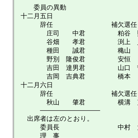
委員の異動
十二月五日
辞任 補欠選任
庄司 中君 粕谷 照
谷畑 孝君 渕上 貞
種田 誠君 穐山 
野別 隆俊君 安恒 良
吉田 達男君 山口 哲
吉岡 吉典君 橋本 
十二月六日
辞任 補欠選任
秋山 肇君 横溝 克
─────────────
出席者は左のとおり。
委員長 中村 太
理 事