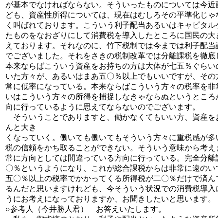
が基本でなければならない。そういったものについては今近
ども、資産性所得については、現在はむしろその平準化じゃ
く叫ばれております。こういう利子配当あるいはキャピタル
たものをなおざりにして消費税を導入したところに国民の大
えております。それなのに、竹下税制では今までは利子配当
でございました。それをさきの税制改革では分離課税を徹底
本来ならばこういう資産をお持ちの方は大体が七五％ぐらい
いた方々が、あるいはまあ五〇％以上でもいいですが、その
常に低率になっている。本来ならばこういう方々の税率を非
いはこういう方々の所得を捕捉しなきゃならぬというところ
向に行っているように思えてならないのでございます。
そういうことでありますと、働かなくてもいい方、資産を
んと大き
くなっていく。働いても働いてもそういう方々に重税感が多
税の信頼をかち取ることができない。そういう意味から考え
常に方向としては間違っている方向に行っている。完全分離
〇％というようになり、これが総合課税からは非常に遠のい
五〇％以上の税率でかかってくる所得税が二〇％だけで済ん
るんだと思いますけれども、今そういう状況での消費税導入
うにお考えになっておりますか、お聞きしたいと思います。
○参考人（今井勝人君） お答えいたします。