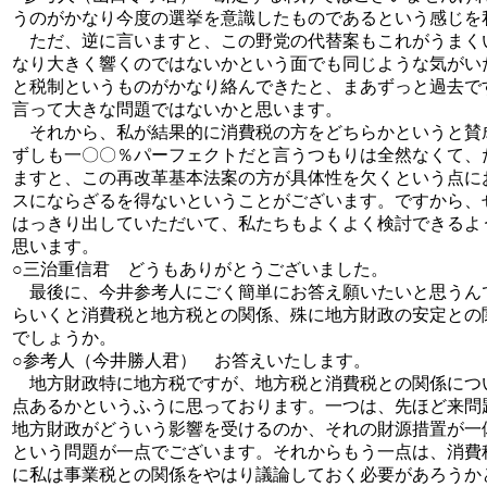
うのがかなり今度の選挙を意識したものであるという感じを
ただ、逆に言いますと、この野党の代替案もこれがうまく
なり大きく響くのではないかという面でも同じような気がい
と税制というものがかなり絡んできたと、まあずっと過去で
言って大きな問題ではないかと思います。
それから、私が結果的に消費税の方をどちらかというと賛
ずしも一〇〇％パーフェクトだと言うつもりは全然なくて、
ますと、この再改革基本法案の方が具体性を欠くという点に
スにならざるを得ないということがございます。ですから、
はっきり出していただいて、私たちもよくよく検討できるよ
思います。
○三治重信君 どうもありがとうございました。
最後に、今井参考人にごく簡単にお答え願いたいと思うん
らいくと消費税と地方税との関係、殊に地方財政の安定との
でしょうか。
○参考人（今井勝人君） お答えいたします。
地方財政特に地方税ですが、地方税と消費税との関係につ
点あるかというふうに思っております。一つは、先ほど来問
地方財政がどういう影響を受けるのか、それの財源措置が一
という問題が一点でございます。それからもう一点は、消費
に私は事業税との関係をやはり議論しておく必要があろうか