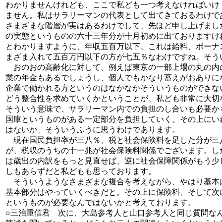
わかりませんけれども、ここで私ども一つ考えなければいけ
ません。私はサラリーマンの代表として出てきておるわけで
さまざまな階層が実はあるわけでして、先ほど申し上げまし
の実態というものの六十三年分が十月初めに出ておりますけ
とわかりますように、年収五百万以下、これは給料、ボーナ
まざま入れて五百万円以下の方が七五％なわけですね。そう
おのおの高齢化に対して、例えば東京の一部上場の丸の内
業の年金もあるでしょうし、個人でもかなり蓄えがおありに
企業で働かれる方というのはなかなかそういうものができな
どう整合性を求めていくかということが、私ども非常に大切
そういう意味で、サラリーマン内での負担のし合いも必要か
国庫というものがある一定部分を負担していく。その上にい
はないか、そういうふうに思うわけであります。
現在国民負担率が三八％、税と社会保険料を足した分が三
が、税収のうちの十一兆が社会保険料関係でございます。し
は歳出の内訳をもっと見直せば、逆に社会保障関係がもう少
しもあらずだと私どもも思っております。
そういうようなさまざまな複合を考えながら、やはり基本
基本部分はやっていくべきだと。その上に保険料、そして次
というものが必要なんではないかと考えております。
○三治重信君 次に、大島参考人と山口参考人と同じ質問な