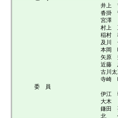
井上 吉夫
沓掛 哲男
宮澤 弘
村上 正邦
稲村 稔夫
及川 一夫
本岡 昭次
矢原 秀男
近藤 忠孝
古川太三郎
寺崎 昭久
委 員
伊江 朝雄
大木 浩
鎌田 要人
北 修二