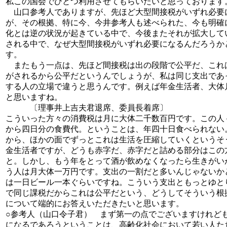
私この国会でひとつ利用させてもらいたいと思っております
山口参考人でありますが、先ほど大型間接税がいずれ必要
が、その根拠、特に今、今井参考人も述べられた、今も明確
化とは逆の状況が起きている中で、今後またそれが拡大して
される中で、なぜ大型間接税がいずれ必要になるんだろうか
す。
またもう一点は、先ほど間接税は出の段階で公平だ、これ
がされるから公平だというんでしょうが、私は同じ支出であ
する人の立場で違うと思うんです。例えば年金生活者、大体
と思いますね。
〔理事井上吉夫君退席、委員長着席〕
こういった方々の消費税は月に大体二千数百円です。この人
から四日分の食費代。ということは、年四十日食べられない
から、ほかの面でずっとこれは生活を圧縮していくというそ
金生活者ですが、どうも赤字だ、赤字だと詰める部分はこの
と。しかし、もう年をとって酒が飲めなくなったら生きがい
う人は月大体一万円です。支出の一割だと多いんじゃないか
は一日ビール一本ぐらいですね。こういう支出ともっとゆと
で同じ課税だからこれは公平だという、どうしてそういう根
について端的にお答えいただきたいと思います。
○参考人（山口令子君） まず第一の点でございますけれど
になるであろうということは、高齢化社会において若い人た