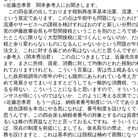
○近藤忠孝君 関本参考人にお聞きします。
この四会派の出しております税制再改革基本法案、流通、
という規定であります。この点は午前中も問題になったわけ
流通やサービスへの課税を検討すればおのずと新しい分野の
党の伊藤政審会長も中型間接税ということを別のところで述
たところに限りなく大型間接税に近づくんじゃないのか、だ
税と余り変わらないものになるんじゃないかという問題が午
法文上、これに対する歯どめが私はないんだと思うんですが
○参考人（関本秀治君） この点につきましては、近藤先生
ます。まさに所得、資産、消費に対して均衡のとれた税制の
れておりますけれども、こういう言葉は、実は売上税あるい
した政府税調等の答申の中にも随所にあらわれている考え方
めて発展させてまいりますとどうしても一般的な消費税、つ
るを得ない、こういうことになると思いますので、そういう
ンサスが得にくいのではないか、このように考える次第でご
○近藤忠孝君 もう一点は、納税者番号制度についてであり
総合課税を本当にやる気になれば、番号制度を設けなくて
思うんです。この四会派も納税者番号の対象とするのは資産
るいは株の売買益などだと言っておるんですね。そういうぐ
ば、現在の制度を前提にしましても、仮名取引の禁止、それ
務を設けますと、これは基本的には脱税は極めて困難になっ